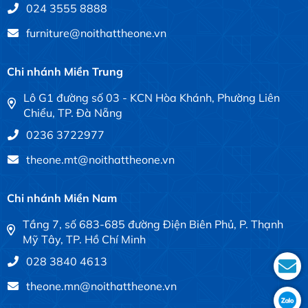
024 3555 8888
furniture@noithattheone.vn
Chi nhánh Miền Trung
Lô G1 đường số 03 - KCN Hòa Khánh, Phường Liên
Chiểu, TP. Đà Nẵng
0236 3722977
theone.mt@noithattheone.vn
Chi nhánh Miền Nam
Tầng 7, số 683-685 đường Điện Biên Phủ, P. Thạnh
Mỹ Tây, TP. Hồ Chí Minh
028 3840 4613
theone.mn@noithattheone.vn