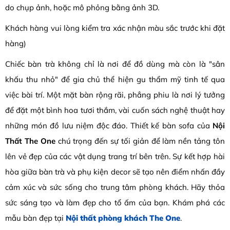
do chụp ảnh, hoặc mô phỏng bằng ảnh 3D.
Khách hàng vui lòng kiểm tra xác nhận màu sắc trước khi đặt
hàng)
Chiếc bàn trà không chỉ là nơi để đồ dùng mà còn là "sân
khấu thu nhỏ" để gia chủ thể hiện gu thẩm mỹ tinh tế qua
việc bài trí. Một mặt bàn rộng rãi, phẳng phiu là nơi lý tưởng
để đặt một bình hoa tươi thắm, vài cuốn sách nghệ thuật hay
những món đồ lưu niệm độc đáo. Thiết kế bàn sofa của
Nội
Thất The One
chú trọng đến sự tối giản để làm nền tảng tôn
lên vẻ đẹp của các vật dụng trang trí bên trên. Sự kết hợp hài
hòa giữa bàn trà và phụ kiện decor sẽ tạo nên điểm nhấn đầy
cảm xúc và sức sống cho trung tâm phòng khách. Hãy thỏa
sức sáng tạo và làm đẹp cho tổ ấm của bạn. Khám phá các
mẫu bàn đẹp tại
Nội thất phòng khách The One
.