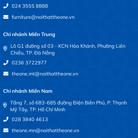
024 3555 8888
furniture@noithattheone.vn
Chi nhánh Miền Trung
Lô G1 đường số 03 - KCN Hòa Khánh, Phường Liên
Chiểu, TP. Đà Nẵng
0236 3722977
theone.mt@noithattheone.vn
Chi nhánh Miền Nam
Tầng 7, số 683-685 đường Điện Biên Phủ, P. Thạnh
Mỹ Tây, TP. Hồ Chí Minh
028 3840 4613
theone.mn@noithattheone.vn