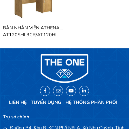
BÀN NHÂN VIÊN ATHENA-R THE ONE
AT120SHL3CR/AT120HL3CR/AT140HL3CR
LIÊN HỆ
TUYỂN DỤNG
HỆ THỐNG PHÂN PHỐI
Trụ sở chính
Đường B4, Khu B, KCN Phố Nối A, Xã Như Quỳnh, Tỉnh