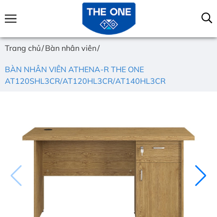
Trang chủ
Bàn nhân viên
BÀN NHÂN VIÊN ATHENA-R THE ONE
AT120SHL3CR/AT120HL3CR/AT140HL3CR