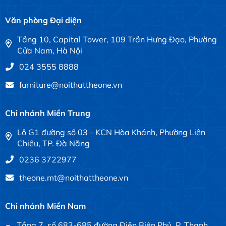
Văn phòng Đại diện
Tầng 10, Capital Tower, 109 Trần Hưng Đạo, Phường
Cửa Nam, Hà Nội
024 3555 8888
furniture@noithattheone.vn
Chi nhánh Miền Trung
Lô G1 đường số 03 - KCN Hòa Khánh, Phường Liên
Chiểu, TP. Đà Nẵng
0236 3722977
theone.mt@noithattheone.vn
Chi nhánh Miền Nam
Tầng 7, số 683-685 đường Điện Biên Phủ, P. Thạnh