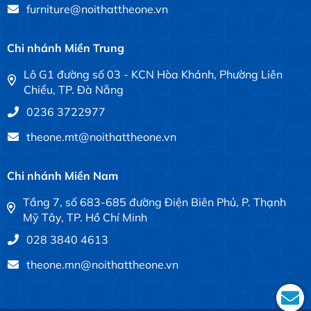
furniture@noithattheone.vn
Chi nhánh Miền Trung
Lô G1 đường số 03 - KCN Hòa Khánh, Phường Liên
Chiểu, TP. Đà Nẵng
0236 3722977
theone.mt@noithattheone.vn
Chi nhánh Miền Nam
Tầng 7, số 683-685 đường Điện Biên Phủ, P. Thạnh
Mỹ Tây, TP. Hồ Chí Minh
028 3840 4613
theone.mn@noithattheone.vn