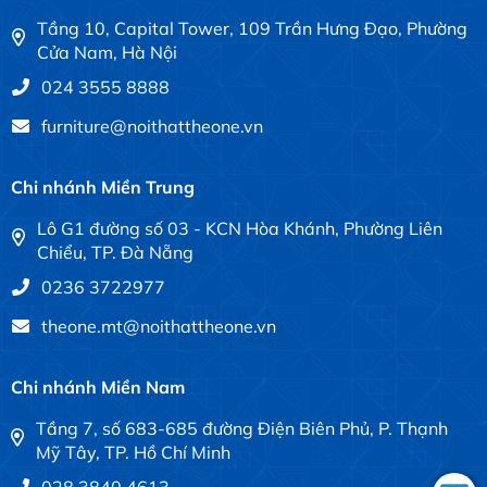
Tầng 10, Capital Tower, 109 Trần Hưng Đạo, Phường
Cửa Nam, Hà Nội
024 3555 8888
furniture@noithattheone.vn
Chi nhánh Miền Trung
Lô G1 đường số 03 - KCN Hòa Khánh, Phường Liên
Chiểu, TP. Đà Nẵng
0236 3722977
theone.mt@noithattheone.vn
Chi nhánh Miền Nam
Tầng 7, số 683-685 đường Điện Biên Phủ, P. Thạnh
Mỹ Tây, TP. Hồ Chí Minh
028 3840 4613