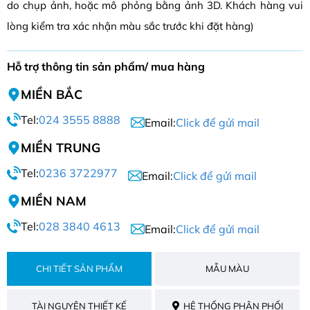
do chụp ảnh, hoặc mô phỏng bằng ảnh 3D. Khách hàng vui
lòng kiểm tra xác nhận màu sắc trước khi đặt hàng)
Hỗ trợ thông tin sản phẩm/ mua hàng
MIỀN BẮC
Tel:
024 3555 8888
Email:
Click để gửi mail
MIỀN TRUNG
Tel:
0236 3722977
Email:
Click để gửi mail
MIỀN NAM
Tel:
028 3840 4613
Email:
Click để gửi mail
CHI TIẾT SẢN PHẨM
MẪU MÀU
TÀI NGUYÊN THIẾT KẾ
HỆ THỐNG PHÂN PHỐI