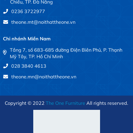
Chiểu, TP. Đà Nẵng
0236 3722977
theone.mt@noithattheone.vn
Chi nhánh Miền Nam
Tầng 7, số 683-685 đường Điện Biên Phủ, P. Thạnh
Mỹ Tây, TP. Hồ Chí Minh
028 3840 4613
theone.mn@noithattheone.vn
Copyright © 2022
The One Furniture
All rights reserved.