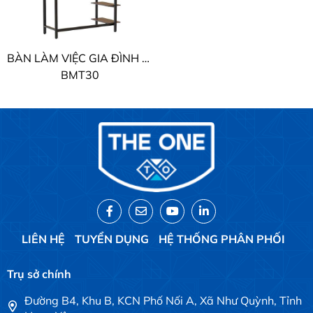
BÀN LÀM VIỆC GIA ĐÌNH THE ONE
BMT30
LIÊN HỆ
TUYỂN DỤNG
HỆ THỐNG PHÂN PHỐI
Trụ sở chính
Đường B4, Khu B, KCN Phố Nối A, Xã Như Quỳnh, Tỉnh