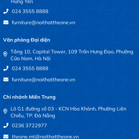
Hưng Yên
024 3555 8888
furniture@noithattheone.vn
Văn phòng Đại diện
Tầng 10, Capital Tower, 109 Trần Hưng Đạo, Phường
Cửa Nam, Hà Nội
024 3555 8888
furniture@noithattheone.vn
Chi nhánh Miền Trung
Lô G1 đường số 03 - KCN Hòa Khánh, Phường Liên
Chiểu, TP. Đà Nẵng
0236 3722977
theone.mt@noithattheone.vn