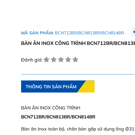
MÃ SẢN PHẨM:
BCN712BR/BCN813BR/BCN814BR
BÀN ĂN INOX CÔNG TRÌNH BCN712BR/BCN813
Đánh giá:
THÔNG TIN SẢN PHẨM
BÀN ĂN INOX CÔNG TRÌNH
BCN712BR/BCN813BR/BCN814BR
Bàn ăn Inox toàn bộ, chân bàn gấp sử dụng ống Ø31