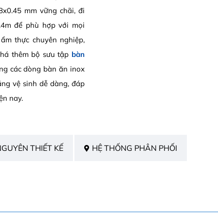
8x0.45 mm vững chãi, đi
1.4m để phù hợp với mọi
g ẩm thực chuyên nghiệp,
 phá thêm bộ sưu tập
bàn
ạng các dòng bàn ăn inox
ăng vệ sinh dễ dàng, đáp
ện nay.
NGUYÊN THIẾT KẾ
HỆ THỐNG PHÂN PHỐI