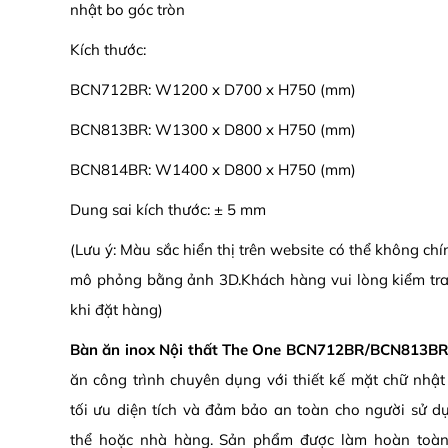
nhật bo góc tròn
Kích thước:
BCN712BR: W1200 x D700 x H750 (mm)
BCN813BR: W1300 x D800 x H750 (mm)
BCN814BR: W1400 x D800 x H750 (mm)
Dung sai kích thước: ± 5 mm
(Lưu ý: Màu sắc hiển thị trên website có thể không ch
mô phỏng bằng ảnh 3D.Khách hàng vui lòng kiểm tra
khi đặt hàng)
Bàn ăn inox Nội thất The One BCN712BR/BCN813
ăn công trình chuyên dụng với thiết kế mặt chữ nhật 
tối ưu diện tích và đảm bảo an toàn cho người sử d
thể hoặc nhà hàng. Sản phẩm được làm hoàn toàn 