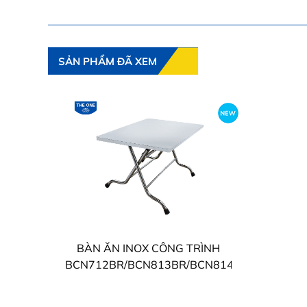
SẢN PHẨM ĐÃ XEM
BÀN ĂN INOX CÔNG TRÌNH
BCN712BR/BCN813BR/BCN814BR