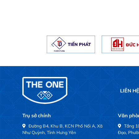
LIÊN H
Trụ sở chính
Văn phòn
Đường B4, Khu B, KCN Phố Nối A, Xã
Tầng 10
Như Quỳnh, Tỉnh Hưng Yên
Đạo, Phườ