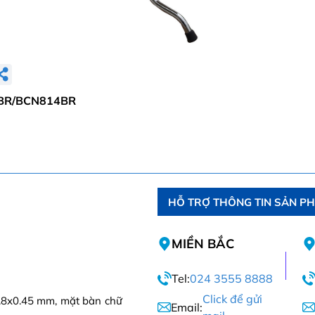
BR/BCN814BR
HỖ TRỢ THÔNG TIN SẢN P
MIỀN BẮC
Tel:
024 3555 8888
Click để gửi
.8x0.45 mm, mặt bàn chữ
Email: