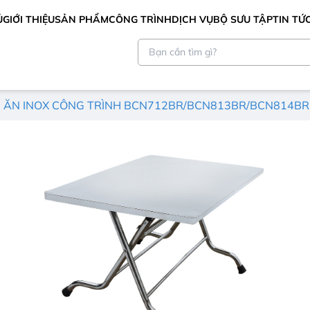
Ủ
GIỚI THIỆU
SẢN PHẨM
CÔNG TRÌNH
DỊCH VỤ
BỘ SƯU TẬP
TIN TỨ
 ĂN INOX CÔNG TRÌNH BCN712BR/BCN813BR/BCN814BR