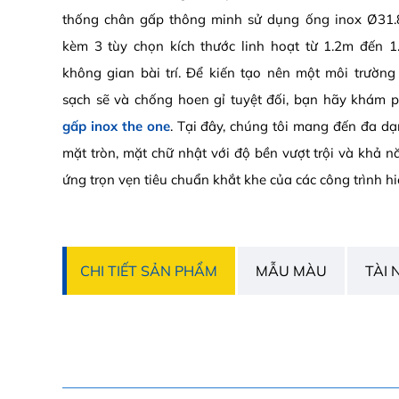
thống chân gấp thông minh sử dụng ống inox Ø31.
kèm 3 tùy chọn kích thước linh hoạt từ 1.2m đến 
không gian bài trí. Để kiến tạo nên một môi trườn
sạch sẽ và chống hoen gỉ tuyệt đối, bạn hãy khám
gấp inox the one
. Tại đây, chúng tôi mang đến đa d
mặt tròn, mặt chữ nhật với độ bền vượt trội và khả n
ứng trọn vẹn tiêu chuẩn khắt khe của các công trình hi
CHI TIẾT SẢN PHẨM
MẪU MÀU
TÀI 