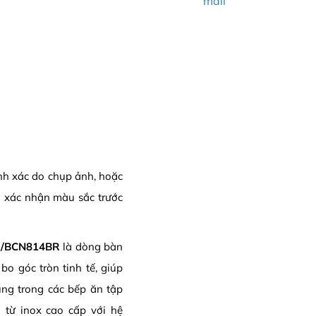
mail
ính xác do chụp ảnh, hoặc
 xác nhận màu sắc trước
BR/BCN814BR
là dòng bàn
bo góc tròn tinh tế, giúp
ụng trong các bếp ăn tập
từ inox cao cấp với hệ