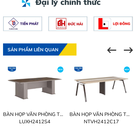
Đại lý chính thức
SẢN PHẨM LIÊN QUAN
BÀN HỌP VĂN PHÒNG THE ONE LUXURY SUPREME
BÀN HỌP VĂN PHÒNG THE ONE NTV
LUXH2412S4
NTVH2412C17