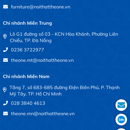
furniture@noithattheone.vn
Chi nhánh Miền Trung
Lô G1 đường số 03 - KCN Hòa Khánh, Phường Liên
Chiểu, TP. Đà Nẵng
0236 3722977
theone.mt@noithattheone.vn
Chi nhánh Miền Nam
Tầng 7, số 683-685 đường Điện Biên Phủ, P. Thạnh
Mỹ Tây, TP. Hồ Chí Minh
028 3840 4613
theone.mn@noithattheone.vn