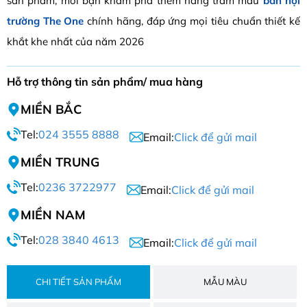
sản phẩm, mời bạn khám phá thêm hàng trăm mẫu
bàn hội
trường The One
chính hãng, đáp ứng mọi tiêu chuẩn thiết kế
khắt khe nhất của năm 2026
Hỗ trợ thông tin sản phẩm/ mua hàng
MIỀN BẮC
Tel:
024 3555 8888
Email:
Click để gửi mail
MIỀN TRUNG
Tel:
0236 3722977
Email:
Click để gửi mail
MIỀN NAM
Tel:
028 3840 4613
Email:
Click để gửi mail
CHI TIẾT SẢN PHẨM
MẪU MÀU