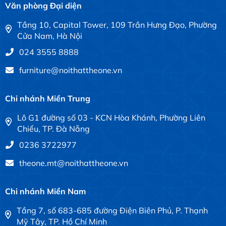
Văn phòng Đại diện
Tầng 10, Capital Tower, 109 Trần Hưng Đạo, Phường
Cửa Nam, Hà Nội
024 3555 8888
furniture@noithattheone.vn
Chi nhánh Miền Trung
Lô G1 đường số 03 - KCN Hòa Khánh, Phường Liên
Chiểu, TP. Đà Nẵng
0236 3722977
theone.mt@noithattheone.vn
Chi nhánh Miền Nam
Tầng 7, số 683-685 đường Điện Biên Phủ, P. Thạnh
Mỹ Tây, TP. Hồ Chí Minh