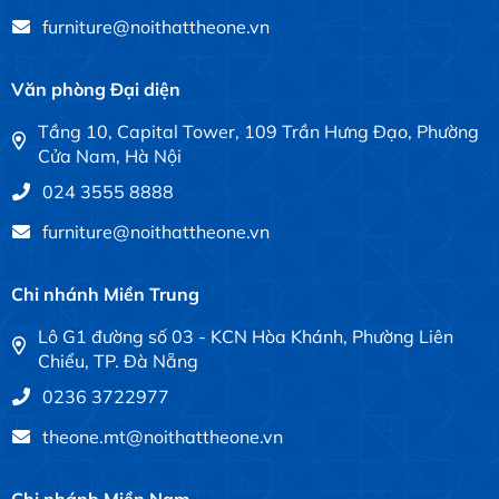
furniture@noithattheone.vn
Văn phòng Đại diện
Tầng 10, Capital Tower, 109 Trần Hưng Đạo, Phường
Cửa Nam, Hà Nội
024 3555 8888
furniture@noithattheone.vn
Chi nhánh Miền Trung
Lô G1 đường số 03 - KCN Hòa Khánh, Phường Liên
Chiểu, TP. Đà Nẵng
0236 3722977
theone.mt@noithattheone.vn
Chi nhánh Miền Nam