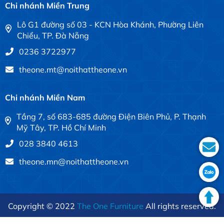
Chi nhánh Miền Trung
Lô G1 đường số 03 - KCN Hòa Khánh, Phường Liên
Chiểu, TP. Đà Nẵng
0236 3722977
theone.mt@noithattheone.vn
Chi nhánh Miền Nam
Tầng 7, số 683-685 đường Điện Biên Phủ, P. Thạnh
Mỹ Tây, TP. Hồ Chí Minh
028 3840 4613
theone.mn@noithattheone.vn
Copyright © 2022
The One Furniture
All rights reserved.