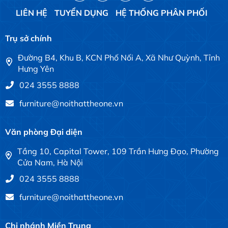
LIÊN HỆ
TUYỂN DỤNG
HỆ THỐNG PHÂN PHỐI
Trụ sở chính
Đường B4, Khu B, KCN Phố Nối A, Xã Như Quỳnh, Tỉnh
Hưng Yên
024 3555 8888
furniture@noithattheone.vn
Văn phòng Đại diện
Tầng 10, Capital Tower, 109 Trần Hưng Đạo, Phường
Cửa Nam, Hà Nội
024 3555 8888
furniture@noithattheone.vn
Chi nhánh Miền Trung