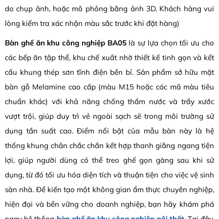
do chụp ảnh, hoặc mô phỏng bằng ảnh 3D. Khách hàng vui
lòng kiểm tra xác nhận màu sắc trước khi đặt hàng)
Bàn ghế ăn khu công nghiệp BA05
là sự lựa chọn tối ưu cho
các bếp ăn tập thể, khu chế xuất nhờ thiết kế tinh gọn và kết
cấu khung thép sơn tĩnh điện bền bỉ. Sản phẩm sở hữu mặt
bàn gỗ Melamine cao cấp (màu M15 hoặc các mã màu tiêu
chuẩn khác) với khả năng chống thấm nước và trầy xước
vượt trội, giúp duy trì vẻ ngoài sạch sẽ trong môi trường sử
dụng tần suất cao. Điểm nổi bật của mẫu bàn này là hệ
thống khung chân chắc chắn kết hợp thanh giằng ngang tiện
lợi, giúp người dùng có thể treo ghế gọn gàng sau khi sử
dụng, từ đó tối ưu hóa diện tích và thuận tiện cho việc vệ sinh
sàn nhà. Để kiến tạo một không gian ẩm thực chuyên nghiệp,
hiện đại và bền vững cho doanh nghiệp, bạn hãy khám phá
ngay hệ thống
bàn ghế ăn khu công nghiệp nội thất
. Tại đây,