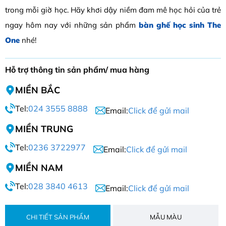
trong mỗi giờ học. Hãy khơi dậy niềm đam mê học hỏi của trẻ
ngay hôm nay với những sản phẩm
bàn ghế học sinh The
One
nhé!
Hỗ trợ thông tin sản phẩm/ mua hàng
MIỀN BẮC
Tel:
024 3555 8888
Email:
Click để gửi mail
MIỀN TRUNG
Tel:
0236 3722977
Email:
Click để gửi mail
MIỀN NAM
Tel:
028 3840 4613
Email:
Click để gửi mail
CHI TIẾT SẢN PHẨM
MẪU MÀU