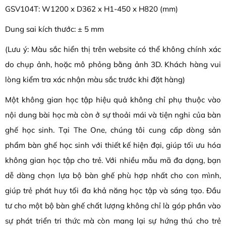
GSV104T: W1200 x D362 x H1-450 x H820 (mm)
Dung sai kích thước: ± 5 mm
(Lưu ý: Màu sắc hiển thị trên website có thể không chính xác
do chụp ảnh, hoặc mô phỏng bằng ảnh 3D. Khách hàng vui
lòng kiểm tra xác nhận màu sắc trước khi đặt hàng)
Một không gian học tập hiệu quả không chỉ phụ thuộc vào
nội dung bài học mà còn ở sự thoải mái và tiện nghi của bàn
ghế học sinh. Tại The One, chúng tôi cung cấp dòng sản
phẩm bàn ghế học sinh với thiết kế hiện đại, giúp tối ưu hóa
không gian học tập cho trẻ. Với nhiều mẫu mã đa dạng, bạn
dễ dàng chọn lựa bộ bàn ghế phù hợp nhất cho con mình,
giúp trẻ phát huy tối đa khả năng học tập và sáng tạo. Đầu
tư cho một bộ bàn ghế chất lượng không chỉ là góp phần vào
sự phát triển tri thức mà còn mang lại sự hứng thú cho trẻ