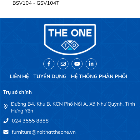
BSV104 - GSV104T
LIÊN HỆ
TUYỂN DỤNG
HỆ THỐNG PHÂN PHỐI
Trụ sở chính
Đường B4, Khu B, KCN Phố Nối A, Xã Như Quỳnh, Tỉnh
Hưng Yên
024 3555 8888
furniture@noithattheone.vn