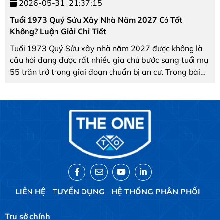
2026-05-31
21:37:15
Tuổi 1973 Quý Sửu Xây Nhà Năm 2027 Có Tốt
Không? Luận Giải Chi Tiết
Tuổi 1973 Quý Sửu xây nhà năm 2027 được không là
câu hỏi đang được rất nhiều gia chủ bước sang tuổi mụ
55 trăn trở trong giai đoạn chuẩn bị an cư. Trong bài
viết dưới đây, Nội thất The One sẽ phân tích chi tiết 5
vận hạn phong thủy theo Thông Thư và ...
LIÊN HỆ
TUYỂN DỤNG
HỆ THỐNG PHÂN PHỐI
Trụ sở chính