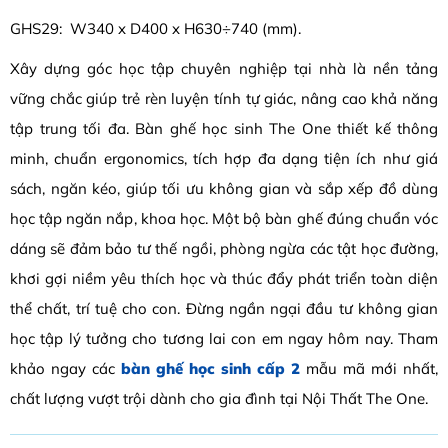
GHS29: W340 x D400 x H630÷740 (mm).
Xây dựng góc học tập chuyên nghiệp tại nhà là nền tảng
vững chắc giúp trẻ rèn luyện tính tự giác, nâng cao khả năng
tập trung tối đa. Bàn ghế học sinh The One thiết kế thông
minh, chuẩn ergonomics, tích hợp đa dạng tiện ích như giá
sách, ngăn kéo, giúp tối ưu không gian và sắp xếp đồ dùng
học tập ngăn nắp, khoa học. Một bộ bàn ghế đúng chuẩn vóc
dáng sẽ đảm bảo tư thế ngồi, phòng ngừa các tật học đường,
khơi gợi niềm yêu thích học và thúc đẩy phát triển toàn diện
thể chất, trí tuệ cho con. Đừng ngần ngại đầu tư không gian
học tập lý tưởng cho tương lai con em ngay hôm nay. Tham
khảo ngay các
bàn ghế học sinh cấp 2
mẫu mã mới nhất,
chất lượng vượt trội dành cho gia đình tại Nội Thất The One.