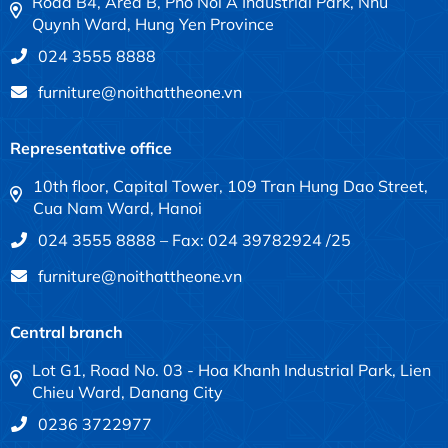
Road B4, Area B, Pho Noi A Industrial Park, Nhu
Quynh Ward, Hung Yen Province
024 3555 8888
furniture@noithattheone.vn
Representative office
10th floor, Capital Tower, 109 Tran Hung Dao Street,
Cua Nam Ward, Hanoi
024 3555 8888 – Fax: 024 39782924 /25
furniture@noithattheone.vn
Central branch
Lot G1, Road No. 03 - Hoa Khanh Industrial Park, Lien
Chieu Ward, Danang City
0236 3722977