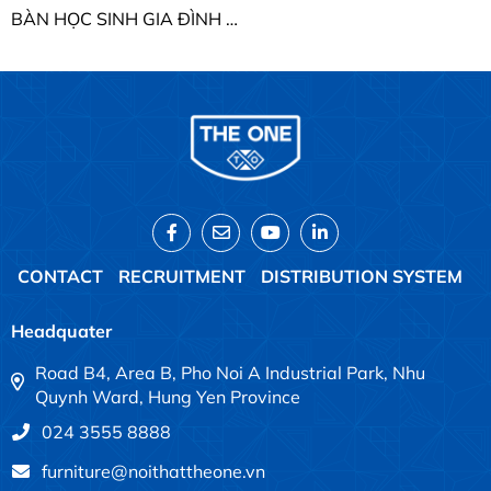
BÀN HỌC SINH GIA ĐÌNH THE ONE BHS28-1 / GHS28-1
CONTACT
RECRUITMENT
DISTRIBUTION SYSTEM
Headquater
Road B4, Area B, Pho Noi A Industrial Park, Nhu
Quynh Ward, Hung Yen Province
024 3555 8888
furniture@noithattheone.vn