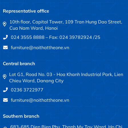
Representative office
10th floor, Capital Tower, 109 Tran Hung Dao Street,
Cua Nam Ward, Hanoi
024 3555 8888 – Fax: 024 39782924 /25
furniture@noithattheone.vn
Central branch
Lot G1, Road No. 03 - Hoa Khanh Industrial Park, Lien
Chieu Ward, Danang City
0236 3722977
furniture@noithattheone.vn
Southern branch
683-685 Dien Bien Phu, Thanh My Tay Ward, Ho Chi