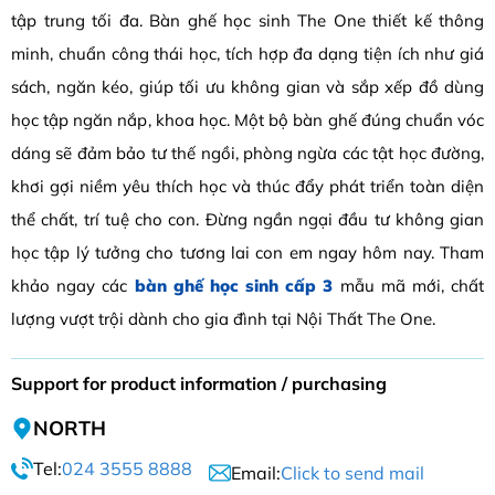
tập trung tối đa. Bàn ghế học sinh The One thiết kế thông
minh, chuẩn công thái học, tích hợp đa dạng tiện ích như giá
sách, ngăn kéo, giúp tối ưu không gian và sắp xếp đồ dùng
học tập ngăn nắp, khoa học. Một bộ bàn ghế đúng chuẩn vóc
dáng sẽ đảm bảo tư thế ngồi, phòng ngừa các tật học đường,
khơi gợi niềm yêu thích học và thúc đẩy phát triển toàn diện
thể chất, trí tuệ cho con. Đừng ngần ngại đầu tư không gian
học tập lý tưởng cho tương lai con em ngay hôm nay. Tham
khảo ngay các
bàn ghế học sinh cấp 3
mẫu mã mới, chất
lượng vượt trội dành cho gia đình tại Nội Thất The One.
Support for product information / purchasing
NORTH
Tel:
024 3555 8888
Email:
Click to send mail