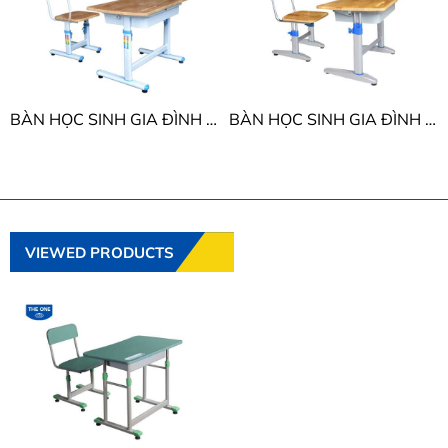
BÀN HỌC SINH GIA ĐÌNH THE ONE BHS29B-4 / GHS29B-4
BÀN HỌC SINH GIA ĐÌNH THE ONE BHS20-4 / GHS20-4
VIEWED PRODUCTS