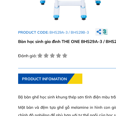
PRODUCT CODE:
BHS29A-3 / BHS29B-3
Bàn học sinh gia đình THE ONE BHS29A-3 / BHS
Đánh giá:
PRODUCT INFOMATION
Bộ bàn ghế học sinh khung thép sơn tĩnh điện màu trắ
Mặt bàn và đệm tựa ghế gỗ melamine in hình con gi
chỉnh độ nghiêng để phù hợp với tư thế ngồi của học s