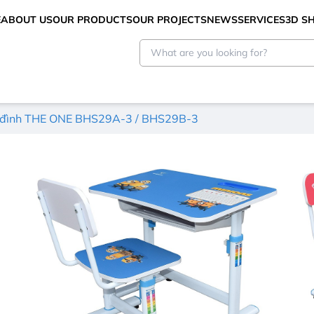
E
ABOUT US
OUR PRODUCTS
OUR PROJECTS
NEWS
SERVICES
3D 
a đình THE ONE BHS29A-3 / BHS29B-3