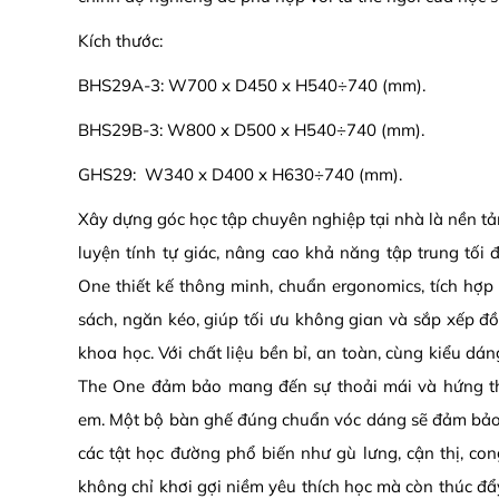
Kích thước:
BHS29A-3: W700 x D450 x H540÷740 (mm).
BHS29B-3: W800 x D500 x H540÷740 (mm).
GHS29: W340 x D400 x H630÷740 (mm).
Xây dựng góc học tập chuyên nghiệp tại nhà là nền tả
luyện tính tự giác, nâng cao khả năng tập trung tối 
One thiết kế thông minh, chuẩn ergonomics, tích hợp 
sách, ngăn kéo, giúp tối ưu không gian và sắp xếp đ
khoa học. Với chất liệu bền bỉ, an toàn, cùng kiểu dá
The One đảm bảo mang đến sự thoải mái và hứng th
em. Một bộ bàn ghế đúng chuẩn vóc dáng sẽ đảm bảo
các tật học đường phổ biến như gù lưng, cận thị, con
không chỉ khơi gợi niềm yêu thích học mà còn thúc đẩy