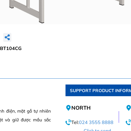
 BBT104CG
SUPPORT PRODUCT INFOR
NORTH
nh điện, mặt gỗ tự nhiên
ặt và giữ được mầu sắc
Tel:
024 3555 8888
Click to send