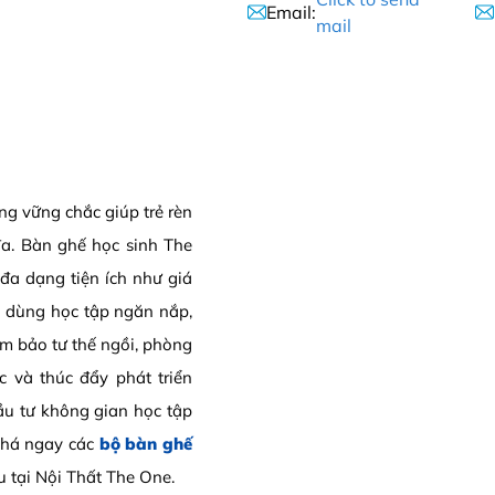
Email:
mail
ng vững chắc giúp trẻ rèn
đa. Bàn ghế học sinh The
đa dạng tiện ích như giá
ồ dùng học tập ngăn nắp,
m bảo tư thế ngồi, phòng
c và thúc đẩy phát triển
đầu tư không gian học tập
phá ngay các
bộ bàn ghế
 tại Nội Thất The One.