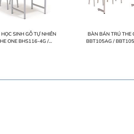
 HỌC SINH GỖ TỰ NHIÊN
BÀN BÁN TRÚ THE 
HE ONE BHS116-4G /
BBT105AG / BBT105
BHS116-5G
BBT105CG