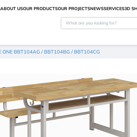
E
ABOUT US
OUR PRODUCTS
OUR PROJECTS
NEWS
SERVICES
3D 
HE ONE BBT104AG / BBT104BG / BBT104CG