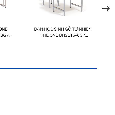
ONE
BÀN HỌC SINH GỖ TỰ NHIÊN
BG /
THE ONE BHS116-6G /
BHS116-7G