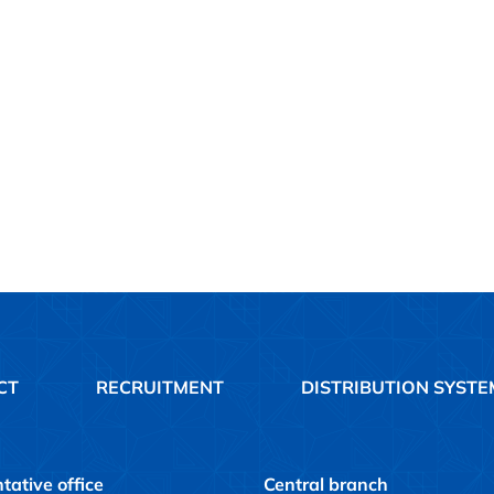
CT
RECRUITMENT
DISTRIBUTION SYSTE
tative office
Central branch