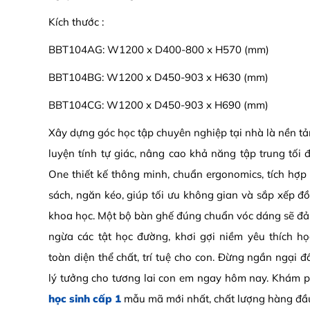
Kích thước :
BBT104AG: W1200 x D400-800 x H570 (mm)
BBT104BG: W1200 x D450-903 x H630 (mm)
BBT104CG: W1200 x D450-903 x H690 (mm)
Xây dựng góc học tập chuyên nghiệp tại nhà là nền tả
luyện tính tự giác, nâng cao khả năng tập trung tối 
One thiết kế thông minh, chuẩn ergonomics, tích hợp 
sách, ngăn kéo, giúp tối ưu không gian và sắp xếp đ
khoa học. Một bộ bàn ghế đúng chuẩn vóc dáng sẽ đả
ngừa các tật học đường, khơi gợi niềm yêu thích họ
toàn diện thể chất, trí tuệ cho con. Đừng ngần ngại 
lý tưởng cho tương lai con em ngay hôm nay. Khám 
học sinh cấp 1
mẫu mã mới nhất, chất lượng hàng đầu