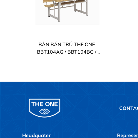
BÀN BÁN TRÚ THE ONE
BBT104AG / BBT104BG /
BBT104CG
CONTA
Headquater
Represen