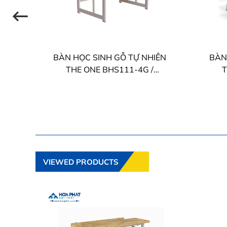
BÀN HỌC SINH GỖ TỰ NHIÊN
BÀN
/
THE ONE BHS111-4G /
T
BHS111-5G
VIEWED PRODUCTS