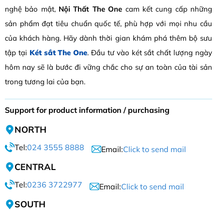
nghệ bảo mật,
Nội Thất The One
cam kết cung cấp những
sản phẩm đạt tiêu chuẩn quốc tế, phù hợp với mọi nhu cầu
của khách hàng. Hãy dành thời gian khám phá thêm bộ sưu
tập tại
Két sắt The One
. Đầu tư vào két sắt chất lượng ngày
hôm nay sẽ là bước đi vững chắc cho sự an toàn của tài sản
trong tương lai của bạn.
Support for product information / purchasing
NORTH
Tel:
024 3555 8888
Email:
Click to send mail
CENTRAL
Tel:
0236 3722977
Email:
Click to send mail
SOUTH