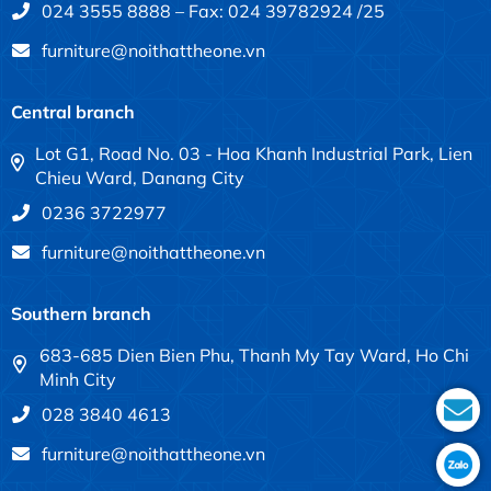
024 3555 8888 – Fax: 024 39782924 /25
furniture@noithattheone.vn
Central branch
Lot G1, Road No. 03 - Hoa Khanh Industrial Park, Lien
Chieu Ward, Danang City
0236 3722977
furniture@noithattheone.vn
Southern branch
683-685 Dien Bien Phu, Thanh My Tay Ward, Ho Chi
Minh City
028 3840 4613
furniture@noithattheone.vn