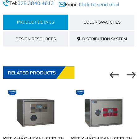
Tel:
028 3840 4613
Email:
Click to send mail
PRODUCT DETAILS
COLOR SWATCHES
DESIGN RESOURCES
DISTRIBUTION SYSTEM
RELATED PRODUCTS
KÉT KHÁCH SẠN (KKS) THE ONE KKS02
KÉT KHÁCH SẠN (KKS) THE ONE KKS03