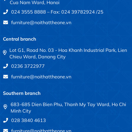
Cua Nam Ward, Hanoi
024 3555 8888 – Fax: 024 39782924 /25
furniture@noithattheone.vn
Central branch
Lot G1, Road No. 03 - Hoa Khanh Industrial Park, Lien
Chieu Ward, Danang City
0236 3722977
furniture@noithattheone.vn
Southern branch
683-685 Dien Bien Phu, Thanh My Tay Ward, Ho Chi
Minh City
028 3840 4613
furniture@noithattheone.vn