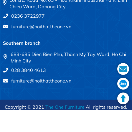
Lot G1, Road No. 03 - Hoa Khanh Industrial Park, Lien
Chieu Ward, Danang City
0236 3722977
furniture@noithattheone.vn
Southern branch
683-685 Dien Bien Phu, Thanh My Tay Ward, Ho Chi
Minh City
028 3840 4613
furniture@noithattheone.vn
Copyright © 2021
The One Furniture
All rights reserved.
Terms of use
Privacy policy