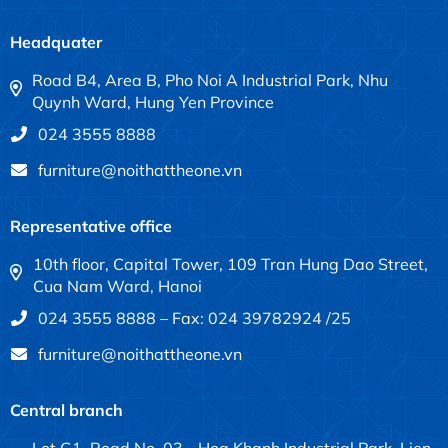
Headquater
Road B4, Area B, Pho Noi A Industrial Park, Nhu
Quynh Ward, Hung Yen Province
024 3555 8888
furniture@noithattheone.vn
Representative office
10th floor, Capital Tower, 109 Tran Hung Dao Street,
Cua Nam Ward, Hanoi
024 3555 8888 – Fax: 024 39782924 /25
furniture@noithattheone.vn
Central branch