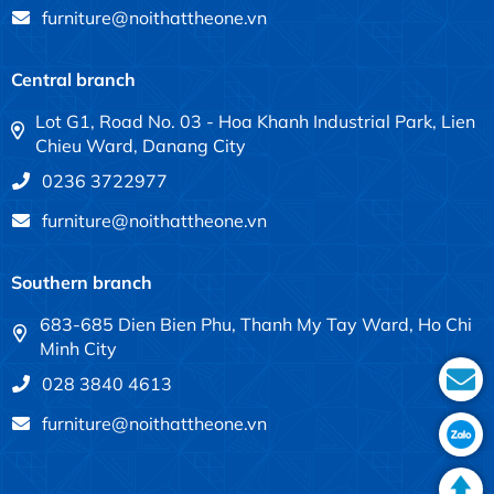
furniture@noithattheone.vn
Central branch
Lot G1, Road No. 03 - Hoa Khanh Industrial Park, Lien
Chieu Ward, Danang City
0236 3722977
furniture@noithattheone.vn
Southern branch
683-685 Dien Bien Phu, Thanh My Tay Ward, Ho Chi
Minh City
028 3840 4613
furniture@noithattheone.vn