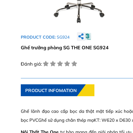
PRODUCT CODE:
SG924
Ghế trưởng phòng SG THE ONE SG924
Đánh giá:
PRODUCT INFOMATION
Ghế lãnh đạo cao cấp bọc da thật mặt tiếp xúc hoặ
bọc PVCGhế sử dụng chân thép mạKT: W620 x D630 
Nội Thất The One
tự hào mang đến giải pháp tối ưu 