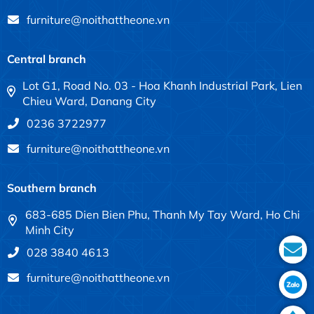
furniture@noithattheone.vn
Central branch
Lot G1, Road No. 03 - Hoa Khanh Industrial Park, Lien
Chieu Ward, Danang City
0236 3722977
furniture@noithattheone.vn
Southern branch
683-685 Dien Bien Phu, Thanh My Tay Ward, Ho Chi
Minh City
028 3840 4613
furniture@noithattheone.vn