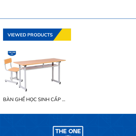
VIEWED PRODUCTS
BÀN GHẾ HỌC SINH CẤP 1 - 2 HP THE ONE BHS110HP - GHS110HP