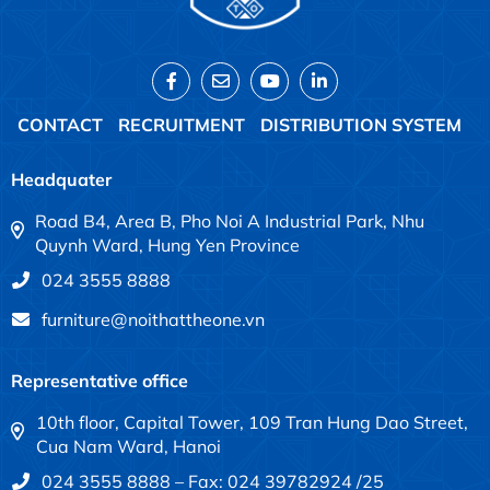
CONTACT
RECRUITMENT
DISTRIBUTION SYSTEM
Headquater
Road B4, Area B, Pho Noi A Industrial Park, Nhu
Quynh Ward, Hung Yen Province
024 3555 8888
furniture@noithattheone.vn
Representative office
10th floor, Capital Tower, 109 Tran Hung Dao Street,
Cua Nam Ward, Hanoi
024 3555 8888 – Fax: 024 39782924 /25