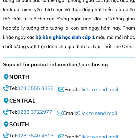
dáng sẽ đảm bảo tư thế ngồi, phòng ngừa các tật học đường,
khơi gợi niềm yêu thích học và thúc đẩy phát triển toàn diện
thể chất, trí tuệ cho con. Đừng ngần ngại đầu tư không gian
học tập lý tưởng cho tương lai con em ngay hôm nay. Tham
khảo ngay các
bộ bàn ghế học sinh cấp 1
mẫu mã mới nhất,
chất lượng vượt trội dành cho gia đình tại Nội Thất The One.
Support for product information / purchasing
NORTH
Tel:
024 3555 8888
Email:
Click to send mail
CENTRAL
Tel:
0236 3722977
Email:
Click to send mail
SOUTH
Tel:
028 3840 4613
Email:
Click to send mail