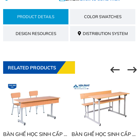
PRODUCT DETAILS
COLOR SWATCHES
DESIGN RESOURCES
DISTRIBUTION SYSTEM
RELATED PRODUCTS
BÀN GHẾ HỌC SINH CẤP 1 - 2 THE ONE BHS108
BÀN GHẾ HỌC SINH CẤP 1 - 2 THE ONE BHS104C