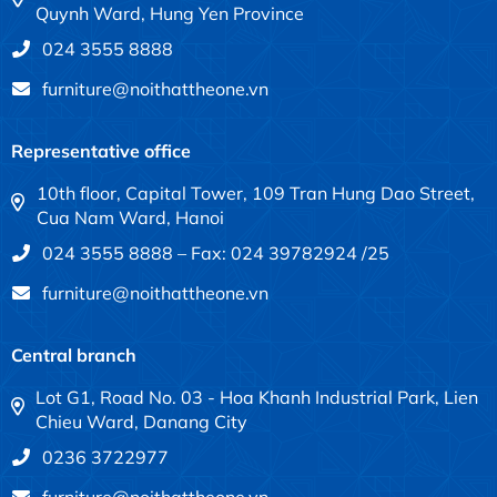
Quynh Ward, Hung Yen Province
024 3555 8888
furniture@noithattheone.vn
Representative office
10th floor, Capital Tower, 109 Tran Hung Dao Street,
Cua Nam Ward, Hanoi
024 3555 8888 – Fax: 024 39782924 /25
furniture@noithattheone.vn
Central branch
Lot G1, Road No. 03 - Hoa Khanh Industrial Park, Lien
Chieu Ward, Danang City
0236 3722977