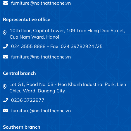
furniture@noithattheone.vn
Representative office
10th floor, Capital Tower, 109 Tran Hung Dao Street,
Cua Nam Ward, Hanoi
024 3555 8888 – Fax: 024 39782924 /25
furniture@noithattheone.vn
Central branch
Lot G1, Road No. 03 - Hoa Khanh Industrial Park, Lien
Chieu Ward, Danang City
0236 3722977
furniture@noithattheone.vn
Southern branch