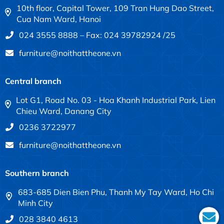
10th floor, Capital Tower, 109 Tran Hung Dao Street,
Cua Nam Ward, Hanoi
024 3555 8888 – Fax: 024 39782924 /25
furniture@noithattheone.vn
Central branch
Lot G1, Road No. 03 - Hoa Khanh Industrial Park, Lien
Chieu Ward, Danang City
0236 3722977
furniture@noithattheone.vn
Southern branch
683-685 Dien Bien Phu, Thanh My Tay Ward, Ho Chi
Minh City
028 3840 4613