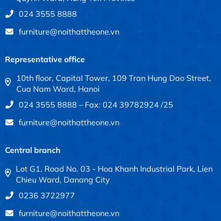
024 3555 8888
furniture@noithattheone.vn
Representative office
10th floor, Capital Tower, 109 Tran Hung Dao Street,
Cua Nam Ward, Hanoi
024 3555 8888 – Fax: 024 39782924 /25
furniture@noithattheone.vn
Central branch
Lot G1, Road No. 03 - Hoa Khanh Industrial Park, Lien
Chieu Ward, Danang City
0236 3722977
furniture@noithattheone.vn