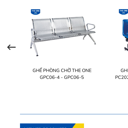
NE
GHẾ PHÒNG CHỜ THE ONE
GH
04T9
GPC06-4 - GPC06-5
PC202