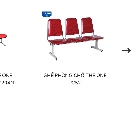
E ONE
GHẾ PHÒNG CHỜ THE ONE
PC204N
PC52
P