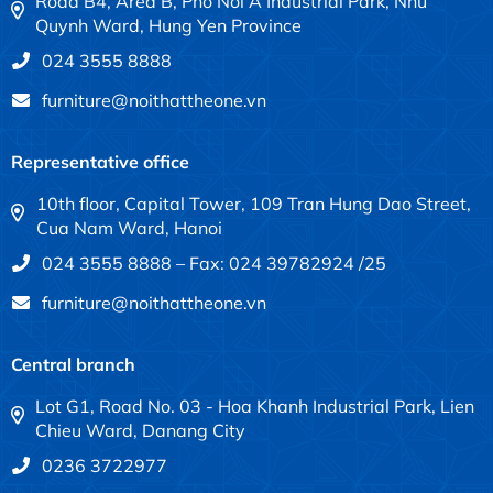
Road B4, Area B, Pho Noi A Industrial Park, Nhu
Quynh Ward, Hung Yen Province
024 3555 8888
furniture@noithattheone.vn
Representative office
10th floor, Capital Tower, 109 Tran Hung Dao Street,
Cua Nam Ward, Hanoi
024 3555 8888 – Fax: 024 39782924 /25
furniture@noithattheone.vn
Central branch
Lot G1, Road No. 03 - Hoa Khanh Industrial Park, Lien
Chieu Ward, Danang City
0236 3722977