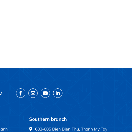
M
Southern branch
hanh
683-685 Dien Bien Phu, Thanh My Tay