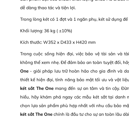
dễ dàng thao tác và tiện lợi.
Trong lòng két có 1 đợt và 1 ngăn phụ, két sử dụng đế
Khối lượng: 36 kg ( ±10%)
Kích thước: W352 x D433 x H420 mm
Trong cuộc sống hiện đại, việc bảo vệ tài sản và tài
không thể xem nhẹ. Để đảm bảo an toàn tuyệt đối, hã
One
- giải pháp lưu trữ hoàn hảo cho gia đình và d
thiết kế hiện đại, tính năng bảo mật tối ưu và vật l
két sắt The One
mang đến sự an tâm và tin cậy. Đừng
hiểu, hãy khám phá ngay các mẫu két sắt tại danh
chọn lựa sản phẩm phù hợp nhất với nhu cầu bảo mậ
két sắt The One
chính là đầu tư cho sự an toàn lâu dài