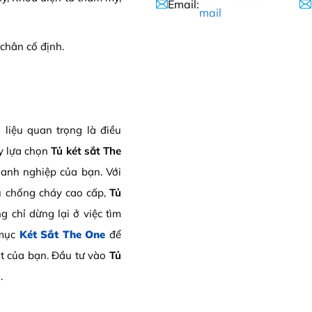
Email:
mail
 chân cố định.
 liệu quan trọng là điều
y lựa chọn
Tủ két sắt The
oanh nghiệp của bạn. Với
iệu chống cháy cao cấp,
Tủ
 chỉ dừng lại ở việc tìm
 mục
Két Sắt The One
để
t của bạn. Đầu tư vào
Tủ
.