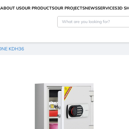
E
ABOUT US
OUR PRODUCTS
OUR PROJECTS
NEWS
SERVICES
3D 
 ONE KDH36