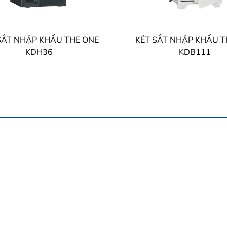
SẮT NHẬP KHẨU THE ONE
KÉT SẮT NHẬP KHẨU T
KDH36
KDB111