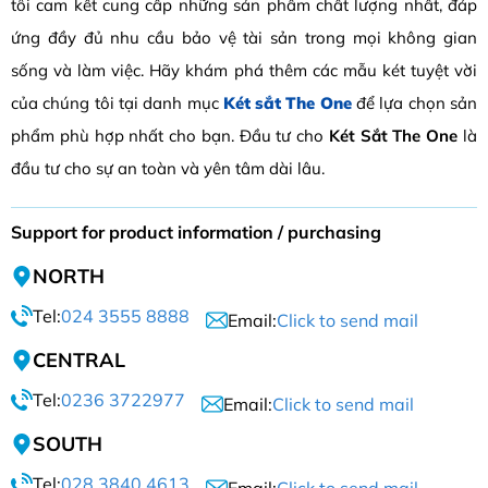
tôi cam kết cung cấp những sản phẩm chất lượng nhất, đáp
ứng đầy đủ nhu cầu bảo vệ tài sản trong mọi không gian
sống và làm việc. Hãy khám phá thêm các mẫu két tuyệt vời
của chúng tôi tại danh mục
Két sắt The One
để lựa chọn sản
phẩm phù hợp nhất cho bạn. Đầu tư cho
Két Sắt The One
là
đầu tư cho sự an toàn và yên tâm dài lâu.
Support for product information / purchasing
NORTH
Tel:
024 3555 8888
Email:
Click to send mail
CENTRAL
Tel:
0236 3722977
Email:
Click to send mail
SOUTH
Tel:
028 3840 4613