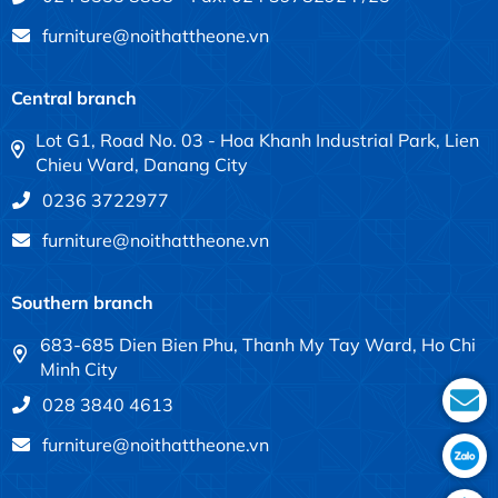
furniture@noithattheone.vn
Central branch
Lot G1, Road No. 03 - Hoa Khanh Industrial Park, Lien
Chieu Ward, Danang City
0236 3722977
furniture@noithattheone.vn
Southern branch
683-685 Dien Bien Phu, Thanh My Tay Ward, Ho Chi
Minh City
028 3840 4613
furniture@noithattheone.vn