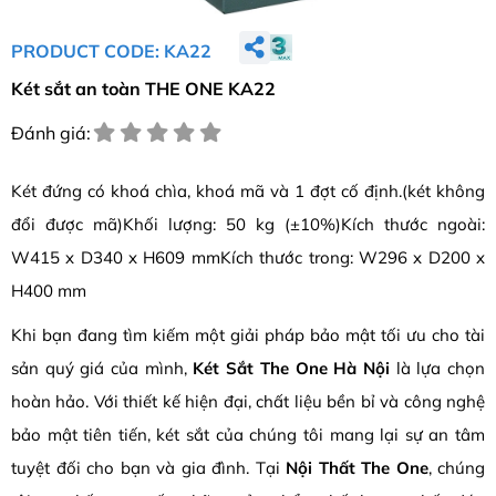
PRODUCT CODE: KA22
Két sắt an toàn THE ONE KA22
Đánh giá:
Két đứng có khoá chìa, khoá mã và 1 đợt cố định.(két không
đổi được mã)Khối lượng: 50 kg (±10%)Kích thước ngoài:
W415 x D340 x H609 mmKích thước trong: W296 x D200 x
H400 mm
Khi bạn đang tìm kiếm một giải pháp bảo mật tối ưu cho tài
sản quý giá của mình,
Két Sắt The One Hà Nội
là lựa chọn
hoàn hảo. Với thiết kế hiện đại, chất liệu bền bỉ và công nghệ
bảo mật tiên tiến, két sắt của chúng tôi mang lại sự an tâm
tuyệt đối cho bạn và gia đình. Tại
Nội Thất The One
, chúng