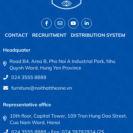
CONTACT
RECRUITMENT
DISTRIBUTION SYSTEM
Headquater
Road B4, Area B, Pho Noi A Industrial Park, Nhu
Quynh Ward, Hung Yen Province
024 3555 8888
furniture@noithattheone.vn
Representative office
10th floor, Capital Tower, 109 Tran Hung Dao Street,
Cua Nam Ward, Hanoi
024 3555 8888 – Fax: 024 39782924 /25