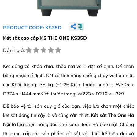
PRODUCT CODE: KS35D
Két sắt cao cấp KS THE ONE KS35D
Đánh giá:
Két đứng có khóa chìa, khóa mã và 1 đợt cố định. Đế chân
bằng nhựa cố định. Két có tính năng chống cháy và bảo mật
cao.Khối lượng: 35 kg (±10%)Kích thước ngoài : W305 x
D374 x H444 mmKích thước trong: W223 x D210 x H329
Để bảo vệ tài sản quý giá của bạn, việc lựa chọn một chiếc
két sắt đáng tin cậy là vô cùng cần thiết.
Két sắt The One Hà
Nội
là lựa chọn hàng đầu cho sự an toàn và bảo mật. Chúng
tôi cung cấp các sản phẩm két sắt với thiết kế hiện đại và