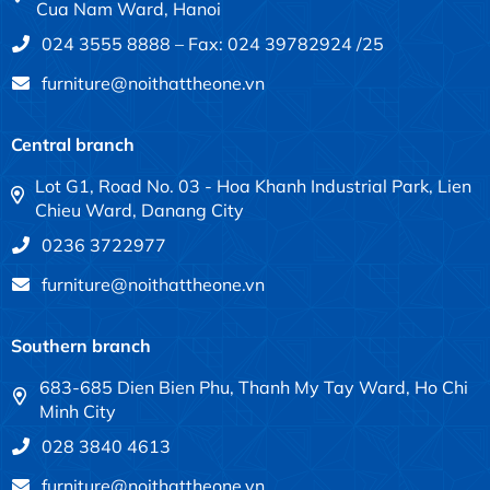
Cua Nam Ward, Hanoi
024 3555 8888 – Fax: 024 39782924 /25
furniture@noithattheone.vn
Central branch
Lot G1, Road No. 03 - Hoa Khanh Industrial Park, Lien
Chieu Ward, Danang City
0236 3722977
furniture@noithattheone.vn
Southern branch
683-685 Dien Bien Phu, Thanh My Tay Ward, Ho Chi
Minh City
028 3840 4613
furniture@noithattheone.vn