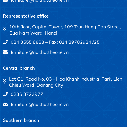
furniture@noithattheone.vn
Representative office
10th floor, Capital Tower, 109 Tran Hung Dao Street,
Cua Nam Ward, Hanoi
024 3555 8888 – Fax: 024 39782924 /25
furniture@noithattheone.vn
Central branch
Lot G1, Road No. 03 - Hoa Khanh Industrial Park, Lien
Chieu Ward, Danang City
0236 3722977
furniture@noithattheone.vn
Southern branch