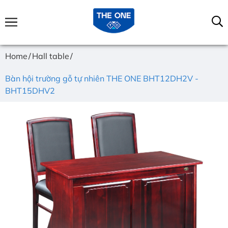
Home
Hall table
Bàn hội trường gỗ tự nhiên THE ONE BHT12DH2V -
BHT15DHV2