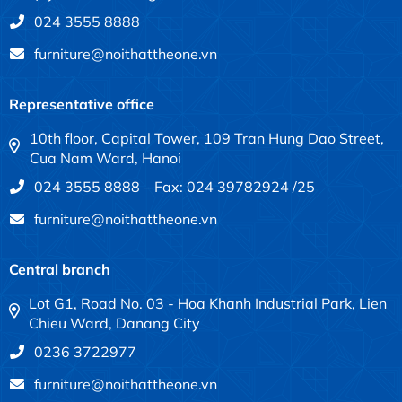
024 3555 8888
furniture@noithattheone.vn
Representative office
10th floor, Capital Tower, 109 Tran Hung Dao Street,
Cua Nam Ward, Hanoi
024 3555 8888 – Fax: 024 39782924 /25
furniture@noithattheone.vn
Central branch
Lot G1, Road No. 03 - Hoa Khanh Industrial Park, Lien
Chieu Ward, Danang City
0236 3722977
furniture@noithattheone.vn