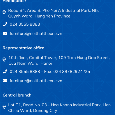
Headquater
Road B4, Area B, Pho Noi A Industrial Park, Nhu
Quynh Ward, Hung Yen Province
024 3555 8888
furniture@noithattheone.vn
Representative office
10th floor, Capital Tower, 109 Tran Hung Dao Street,
Cua Nam Ward, Hanoi
024 3555 8888 – Fax: 024 39782924 /25
furniture@noithattheone.vn
Central branch
Lot G1, Road No. 03 - Hoa Khanh Industrial Park, Lien
Chieu Ward, Danang City