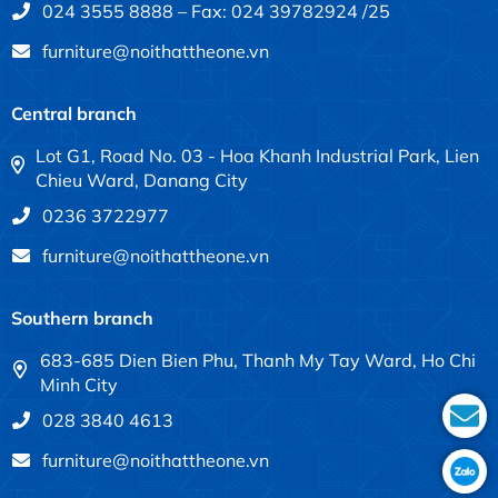
024 3555 8888 – Fax: 024 39782924 /25
furniture@noithattheone.vn
Central branch
Lot G1, Road No. 03 - Hoa Khanh Industrial Park, Lien
Chieu Ward, Danang City
0236 3722977
furniture@noithattheone.vn
Southern branch
683-685 Dien Bien Phu, Thanh My Tay Ward, Ho Chi
Minh City
028 3840 4613
furniture@noithattheone.vn