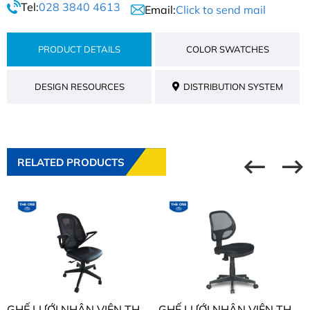
Tel:
028 3840 4613
Email:
Click to send mail
PRODUCT DETAILS
COLOR SWATCHES
DESIGN RESOURCES
DISTRIBUTION SYSTEM
RELATED PRODUCTS
GHẾ LƯỚI NHÂN VIÊN THE ONE GL218
GHẾ LƯỚI NHÂN VIÊN THE ONE GL101K