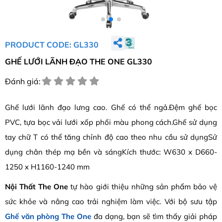
PRODUCT CODE: GL330
GHẾ LƯỚI LÃNH ĐẠO THE ONE GL330
Đánh giá:
Ghế lưới lãnh đạo lưng cao. Ghế có thể ngả.Đệm ghế bọc
PVC, tựa bọc vải lưới xốp phối màu phong cách.Ghế sử dụng
tay chữ T có thể tăng chỉnh độ cao theo nhu cầu sử dụngSử
dụng chân thép mạ bền và sángKích thước: W630 x D660-
1250 x H1160-1240 mm
Nội Thất The One
tự hào giới thiệu những sản phẩm bảo vệ
sức khỏe và nâng cao trải nghiệm làm việc. Với bộ sưu tập
Ghế văn phòng The One
đa dạng, bạn sẽ tìm thấy giải pháp