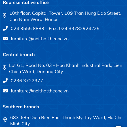
Representative office
10th floor, Capital Tower, 109 Tran Hung Dao Street,
Cua Nam Ward, Hanoi
024 3555 8888 – Fax: 024 39782924 /25
furniture@noithattheone.vn
Central branch
Lot G1, Road No. 03 - Hoa Khanh Industrial Park, Lien
Chieu Ward, Danang City
0236 3722977
furniture@noithattheone.vn
Southern branch
683-685 Dien Bien Phu, Thanh My Tay Ward, Ho Chi
Minh City