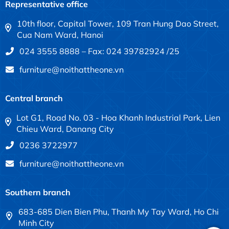
Representative office
10th floor, Capital Tower, 109 Tran Hung Dao Street,
Cua Nam Ward, Hanoi
024 3555 8888 – Fax: 024 39782924 /25
furniture@noithattheone.vn
Central branch
Lot G1, Road No. 03 - Hoa Khanh Industrial Park, Lien
Chieu Ward, Danang City
0236 3722977
furniture@noithattheone.vn
Southern branch
683-685 Dien Bien Phu, Thanh My Tay Ward, Ho Chi
Minh City