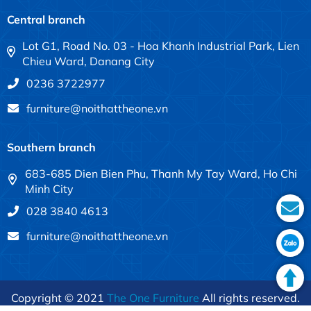
Central branch
Lot G1, Road No. 03 - Hoa Khanh Industrial Park, Lien
Chieu Ward, Danang City
0236 3722977
furniture@noithattheone.vn
Southern branch
683-685 Dien Bien Phu, Thanh My Tay Ward, Ho Chi
Minh City
028 3840 4613
furniture@noithattheone.vn
Copyright © 2021
The One Furniture
All rights reserved.