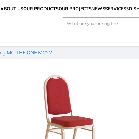
E
ABOUT US
OUR PRODUCTS
OUR PROJECTS
NEWS
SERVICES
3D 
ường MC THE ONE MC22