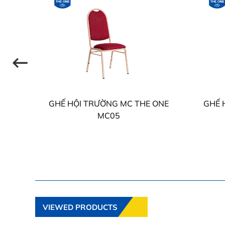
E
GHẾ HỘI TRƯỜNG MC THE ONE
GHẾ 
MC05
VIEWED PRODUCTS