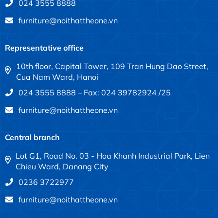
024 3555 8888
furniture@noithattheone.vn
Representative office
10th floor, Capital Tower, 109 Tran Hung Dao Street,
Cua Nam Ward, Hanoi
024 3555 8888 – Fax: 024 39782924 /25
furniture@noithattheone.vn
Central branch
Lot G1, Road No. 03 - Hoa Khanh Industrial Park, Lien
Chieu Ward, Danang City
0236 3722977
furniture@noithattheone.vn