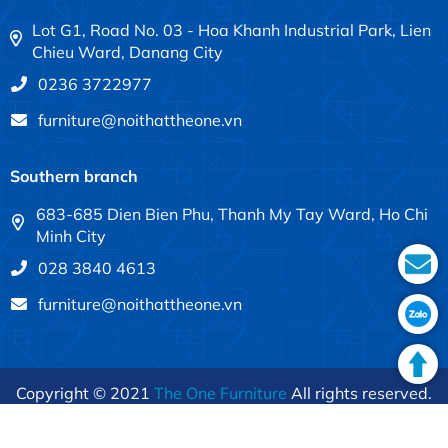
Lot G1, Road No. 03 - Hoa Khanh Industrial Park, Lien
Chieu Ward, Danang City
0236 3722977
furniture@noithattheone.vn
Southern branch
683-685 Dien Bien Phu, Thanh My Tay Ward, Ho Chi
Minh City
028 3840 4613
furniture@noithattheone.vn
Copyright © 2021
The One Furniture
All rights reserved.