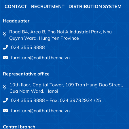
CONTACT
RECRUITMENT
DISTRIBUTION SYSTEM
Headquater
Road B4, Area B, Pho Noi A Industrial Park, Nhu
Quynh Ward, Hung Yen Province
024 3555 8888
furniture@noithattheone.vn
Representative office
10th floor, Capital Tower, 109 Tran Hung Dao Street,
Cua Nam Ward, Hanoi
024 3555 8888 – Fax: 024 39782924 /25
furniture@noithattheone.vn
Central branch