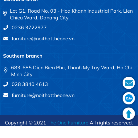
Lot G1, Road No. 03 - Hoa Khanh Industrial Park, Lien
Chieu Ward, Danang City
0236 3722977
furniture@noithattheone.vn
Southern branch
683-685 Dien Bien Phu, Thanh My Tay Ward, Ho Chi
Minh City
028 3840 4613
furniture@noithattheone.vn
Copyright © 2021
The One Furniture
All rights reserved.