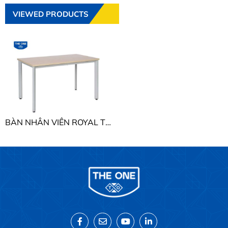
VIEWED PRODUCTS
BÀN NHÂN VIÊN ROYAL THE ONE HR100SC7 /HR120SC7/ HR120C7