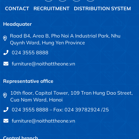
CONTACT
RECRUITMENT
DISTRIBUTION SYSTEM
Headquater
Road B4, Area B, Pho Noi A Industrial Park, Nhu
Quynh Ward, Hung Yen Province
024 3555 8888
furniture@noithattheone.vn
Representative office
10th floor, Capital Tower, 109 Tran Hung Dao Street,
Cua Nam Ward, Hanoi
024 3555 8888 – Fax: 024 39782924 /25
furniture@noithattheone.vn
Central branch