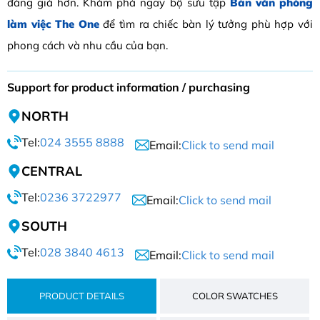
đáng giá hơn. Khám phá ngay bộ sưu tập
Bàn văn phòng
làm việc The One
để tìm ra chiếc bàn lý tưởng phù hợp với
phong cách và nhu cầu của bạn.
Support for product information / purchasing
NORTH
Tel:
024 3555 8888
Email:
Click to send mail
CENTRAL
Tel:
0236 3722977
Email:
Click to send mail
SOUTH
Tel:
028 3840 4613
Email:
Click to send mail
PRODUCT DETAILS
COLOR SWATCHES