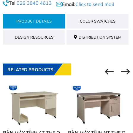
Tel:
028 3840 4613
Email:
Click to send mail
PRODUCT DETAILS
COLOR SWATCHES
DESIGN RESOURCES
DISTRIBUTION SYSTEM
RELATED PRODUCTS
BÀN MÁY TÍNH AT THE ONE AT204SHL - AT204HL
BÀN MÁY TÍNH NT THE ONE NTM120S - NTM120