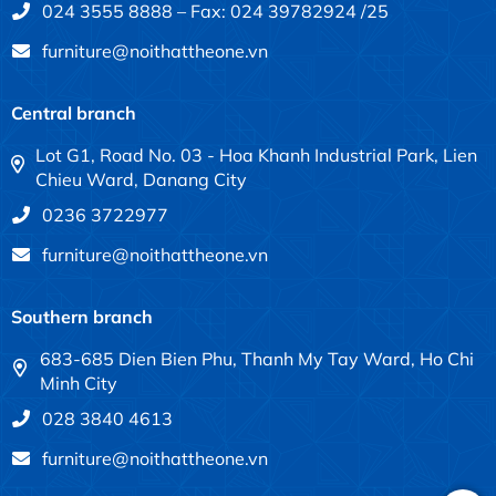
024 3555 8888 – Fax: 024 39782924 /25
furniture@noithattheone.vn
Central branch
Lot G1, Road No. 03 - Hoa Khanh Industrial Park, Lien
Chieu Ward, Danang City
0236 3722977
furniture@noithattheone.vn
Southern branch
683-685 Dien Bien Phu, Thanh My Tay Ward, Ho Chi
Minh City
028 3840 4613
furniture@noithattheone.vn