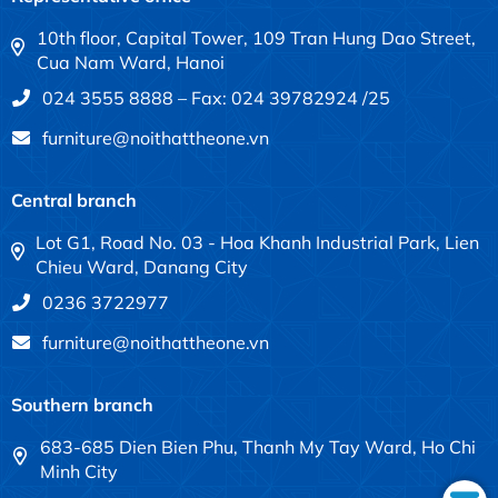
10th floor, Capital Tower, 109 Tran Hung Dao Street,
Cua Nam Ward, Hanoi
024 3555 8888 – Fax: 024 39782924 /25
furniture@noithattheone.vn
Central branch
Lot G1, Road No. 03 - Hoa Khanh Industrial Park, Lien
Chieu Ward, Danang City
0236 3722977
furniture@noithattheone.vn
Southern branch
683-685 Dien Bien Phu, Thanh My Tay Ward, Ho Chi
Minh City