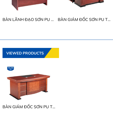
BÀN LÃNH ĐẠO SƠN PU THE ONE ET1400A
BÀN GIÁM ĐỐC SƠN PU THE ONE DT1890H43
VIEWED PRODUCTS
BÀN GIÁM ĐỐC SƠN PU THE ONE DT1890H35 - DT2010H35