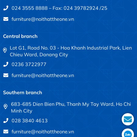
024 3555 8888 – Fax: 024 39782924 /25
furniture@noithattheone.vn
Central branch
Lot G1, Road No. 03 - Hoa Khanh Industrial Park, Lien
Chieu Ward, Danang City
0236 3722977
furniture@noithattheone.vn
Southern branch
683-685 Dien Bien Phu, Thanh My Tay Ward, Ho Chi
Minh City
028 3840 4613
furniture@noithattheone.vn