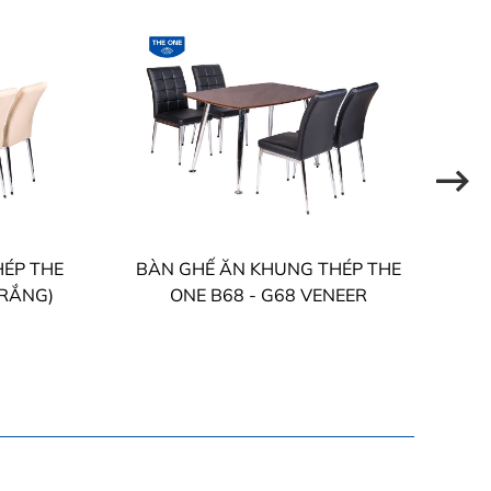
ÉP THE
BÀN GHẾ ĂN KHUNG THÉP THE
B
N TRẮNG)
ONE B68 - G68 VENEER