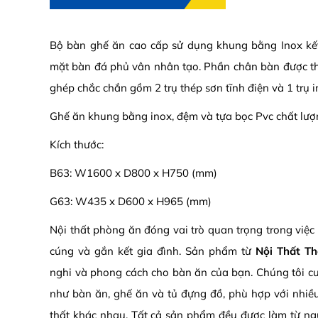
Bộ bàn ghế ăn cao cấp sử dụng khung bằng Inox kết
mặt bàn đá phủ vân nhân tạo. Phần chân bàn được thiế
ghép chắc chắn gồm 2 trụ thép sơn tĩnh điện và 1 trụ i
Ghế ăn khung bằng inox, đệm và tựa bọc Pvc chất lượ
Kích thước:
B63: W1600 x D800 x H750 (mm)
G63: W435 x D600 x H965 (mm)
Nội thất phòng ăn đóng vai trò quan trọng trong việ
cúng và gắn kết gia đình. Sản phẩm từ
Nội Thất T
nghi và phong cách cho bàn ăn của bạn. Chúng tôi 
như bàn ăn, ghế ăn và tủ đựng đồ, phù hợp với nhiều
thất khác nhau. Tất cả sản phẩm đều được làm từ ngu