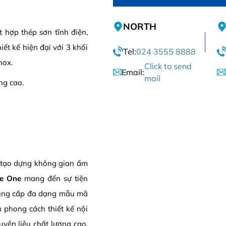
NORTH
 hợp thép sơn tĩnh điện,
t kế hiện đại với 3 khối
Tel:
024 3555 8888
nox.
Click to send
Email:
mail
ng cao.
c tạo dựng không gian ấm
he One
mang đến sự tiện
cung cấp đa dạng mẫu mã
 phong cách thiết kế nội
yên liệu chất lượng cao,