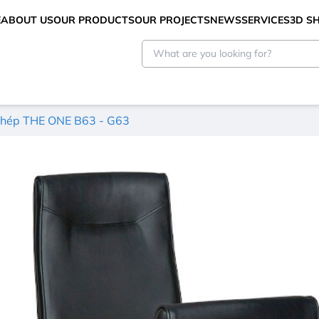
E
ABOUT US
OUR PRODUCTS
OUR PROJECTS
NEWS
SERVICES
3D 
thép THE ONE B63 - G63